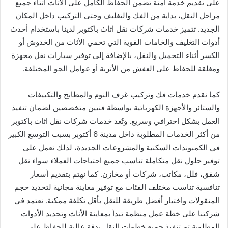
على تقديم خدمة آمنة تضمن الحفاظ الكامل على الأثاث أثناء جميع
مراحل النقل، بداية من الفك والتغليف وحتى التركيب داخل المكان
الجديد. تتميز خدمات شركات نقل اثاث باكتوبر لدينا باستخدام أحدث
أدوات التغليف والخامات القوية التي تحمي الأثاث من الخدوش أو
الكسر أثناء التحميل والنقل، بالإضافة إلى توفير سيارات نقل مجهزة
ومغلقة للحفاظ على العفش من الأتربة أو عوامل الجو المختلفة.
كما نقدم خدمات فك وتركيب غرف النوم والمطابخ والتكييفات
والستائر والأجهزة الكهربائية بواسطة فنيين متخصصين لضمان تنفيذ
العمل بشكل احترافي وسريع. وتُعد خدمات شركات نقل اثاث باكتوبر
من أكثر الخدمات المطلوبة داخل مدينة 6 أكتوبر بسبب التوسع الكبير
في الكمبوندات السكنية والمشروعات الجديدة، لذلك نعمل على
توفير حلول نقل متكاملة تناسب جميع احتياجات العملاء سواء نقل
شقق، فلل، مكاتب، شركات أو مخازن. كما نهتم بتقديم أسعار
تنافسية تناسب مختلف الفئات مع توفير معاينة مجانية لتحديد حجم
المنقولات واختيار أفضل طريقة للنقل بأقل تكلفة ممكنة. نعتمد في
شركتنا على خطة عمل منظمة تبدأ بمعاينة الأثاث وتحديد الأدوات
المطلوبة ثم تنفيذ جميع خطوات النقل بدقة عالية للحفاظ على