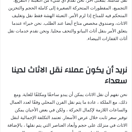
نقل شاملة. بمعنى آخر، نحن نقدم أي شيء من التعبئة / التفريغ،
التجميع، المقطورات المتحركة الصغيرة إلى كاملة الحجم والتخزين
المتحكم فيه للمناخ إذا لزم الأمر. التعبئة الهشة فقط نقل وتغليف
الاثاث، وصندوق مخصص متاح أيضا عند الطلب. نحن خبراء عندما
يتعلق الأمر بنقل أثاث البيانو والتحف محليا. ونحن نقدم خدمات نقل
أثاث القفازات البيضاء.
نريد أن يكون عملاء نقل الاثاث لدينا
سعداء
نحن نفهم أن نقل الاثاث يمكن أن يبدو ساحقًا ومكلفًا للغاية. ومع
ذلك، مع الملكة ، عادة ما يتم نقل الفرن المحلي وفقًا لعدد العمال
والساعات اللازمة لإكمال الحركة ، ولكن في بعض الأحيان يمكن
توفير سعر ثابت خلال عرض الأسعار. تعتمد التكلفة الإجمالية لنقل
الاثاث في منزلك على حجم وأبعاد العناصر التي يتم نقلها ، بالإضافة