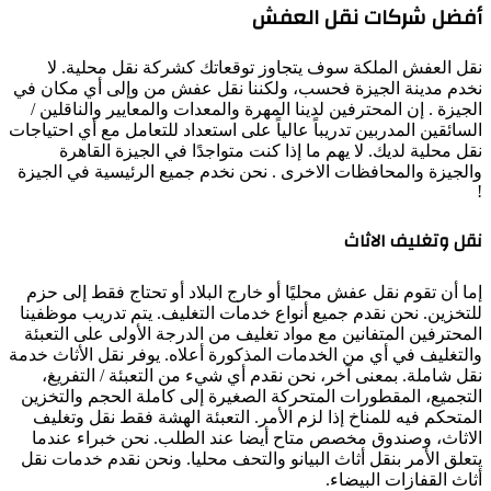
أفضل شركات نقل العفش
نقل العفش الملكة سوف يتجاوز توقعاتك كشركة نقل محلية. لا
نخدم مدينة الجيزة فحسب، ولكننا نقل عفش من وإلى أي مكان في
الجيزة . إن المحترفين لدينا المهرة والمعدات والمعايير والناقلين /
السائقين المدربين تدريباً عالياً على استعداد للتعامل مع أي احتياجات
نقل محلية لديك. لا يهم ما إذا كنت متواجدًا في الجيزة القاهرة
والجيزة والمحافظات الاخرى . نحن نخدم جميع الرئيسية في الجيزة
!
نقل وتغليف الاثاث
إما أن تقوم نقل عفش محليًا أو خارج البلاد أو تحتاج فقط إلى حزم
للتخزين. نحن نقدم جميع أنواع خدمات التغليف. يتم تدريب موظفينا
المحترفين المتفانين مع مواد تغليف من الدرجة الأولى على التعبئة
والتغليف في أي من الخدمات المذكورة أعلاه. يوفر نقل الأثاث خدمة
نقل شاملة. بمعنى آخر، نحن نقدم أي شيء من التعبئة / التفريغ،
التجميع، المقطورات المتحركة الصغيرة إلى كاملة الحجم والتخزين
المتحكم فيه للمناخ إذا لزم الأمر. التعبئة الهشة فقط نقل وتغليف
الاثاث، وصندوق مخصص متاح أيضا عند الطلب. نحن خبراء عندما
يتعلق الأمر بنقل أثاث البيانو والتحف محليا. ونحن نقدم خدمات نقل
أثاث القفازات البيضاء.