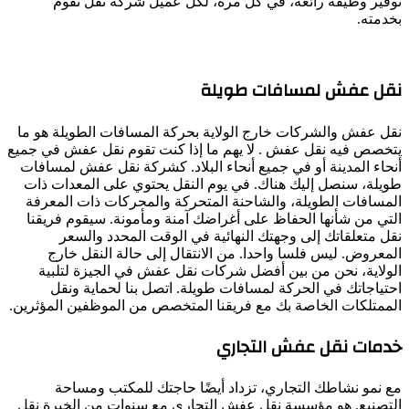
توفير وظيفة رائعة، في كل مرة، لكل عميل شركة نقل نقوم
بخدمته.
نقل عفش لمسافات طويلة
نقل عفش والشركات خارج الولاية بحركة المسافات الطويلة هو ما
يتخصص فيه نقل عفش . لا يهم ما إذا كنت تقوم نقل عفش في جميع
أنحاء المدينة أو في جميع أنحاء البلاد. كشركة نقل عفش لمسافات
طويلة، سنصل إليك هناك. في يوم النقل يحتوي على المعدات ذات
المسافات الطويلة، والشاحنة المتحركة والمحركات ذات المعرفة
التي من شأنها الحفاظ على أغراضك آمنة ومأمونة. سيقوم فريقنا
نقل متعلقاتك إلى وجهتك النهائية في الوقت المحدد والسعر
المعروض. ليس فلسا واحدا. من الانتقال إلى حالة النقل خارج
الولاية، نحن من بين أفضل شركات نقل عفش في الجيزة لتلبية
احتياجاتك في الحركة لمسافات طويلة. اتصل بنا لحماية ونقل
الممتلكات الخاصة بك مع فريقنا المتخصص من الموظفين المؤثرين.
خدمات نقل عفش التجاري
مع نمو نشاطك التجاري، تزداد أيضًا حاجتك للمكتب ومساحة
التصنيع. هو مؤسسة نقل عفش التجاري مع سنوات من الخبرة نقل