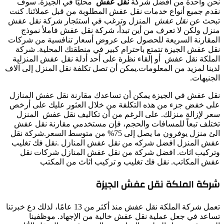
نحن واحدة من أفضل شركة
نقل عفش
محليًا في الجيزة. سوف
نقدم جميع أنواع خدمات نقل عفش المطلوبة من قبل عملائنا. كنت
تبحث عن
نقل عفش
المنزل وترغب في استئجار شركة نقل عفش
منزل ولكن لا تعرف من أين تبدأ، شركة نقل عفش فاملأ نموذج
المقارنة السريعة للحصول على عروض أسعار تنافسية من شركات
نقل عفش الجيزة تتمتع باحترام كبير في منطقتك المحلية. شركة
الملكة نقل عفش أو إلقاء نظرة على أحد أدلة نقل عفش المنزلية
لدينا لمزيد من المعلومات.يمكن أن تصل تكلفة نقل المنزل إلى آلاف
الجنيهات.
نقل عفش في الجيزة يمكن أن تساعدك مقارنة نقل عفش المنازل
على خفض جزء من هذه التكلفة من خلال العثور عليك على أرخص
سعر لإزالة منزلك. على الرغم من أن تكاليف نقل عفش المنزل
تختلف تبعاً للمسافات والحجم، فإن مستخدمي مقارنة نقل عفش
الئ منزل يوفرون ما يصل إلى 75% من متوسط ​​السعر.شركة نقل
عفش المنزل افضل شركه من نقل عفش المنازل .نقل فك تغليب
وتركيب اثاث. افضل شركة من نقل عفش المنازل شركات نقل
عفش المكاتب. نقل فك تغليب و تركيب اثاث من المكتب
شركة الملكة نقل عفش الجيزة
تعمل شركة الملكة نقل عفش منذ أكثر من 13 عامًا، لذلك دع خبرتنا
تساعد في جعل عملية نقل عفش خالية من الإجهاد. موظفينا