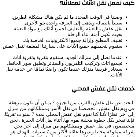
كيف نفعل نقل الأثاث لعملائنا؟
وصلنا في الوقت المحدد ما لم يكن هناك مشكلة الطريق.
سنبدأ بالصالة ونذهب إلى الغرفة واحدة تلو الأخرى.
نقل عفش والتعبئة والتغليف لجميع أثاثك مع مواد التعبئة
بحيث تكون آمنة أثناء الرحلة.
تغليف المطبخ وإزالة جميع الالكترونيات الخاصة بك.
سنقوم بتحميلهم جميع الأثاث على سيارتنا المغلقة لنقل عفش
.
عندما نصل إلى منزلك الجديد، سنقوم بتفريغ وتفريغ اثاث.
تجميع اثاث وتركيب التلفزيون والستائر وتعليق صور الحائط.
سيغادر فريقنا منزلك عندما تكون راضيًا تمامًا عن خدمة نقل
الأثاث.
خدمات نقل عفش المحلي
البحث عن نقل عفش بالقرب من الجيزة ؟ يمكن أن تكون مرهقة.
في يوم نقل عفش ، تخصصنا في نقل الأسر وممتلكاتهم من منزل
إلى آخر. نظرًا لأننا كنا نقوم نقل عفش المحلي لمدة 7 سنوات تقريبًا،
فإننا نفخر بكل خطوة محلية نقوم بها. أثناء نقل أثاث الجيزة ، نحن
متخصصون في نقل عفش وممتلكاتهم من منزل إلى آخر. نحن
شركة مملوكة محليا وتديرها عائلة لأكثر من 7 سنوات. الهدف هو