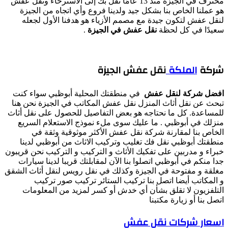
محترف في الجيزة منذ 13 عامًا نقل بك إلى الاسترخاء ونقل عفش
هو عملنا الخاص بنا بشكل جيد ولدينا فروع وأي اتجاه من الجيزة
لنقل عفش لتكون جيدة مع مصمم الأزياء هو هدفنا الأول لجعله
سعيدًا في كل لحظة
نقل عفش في الجيزة
.
شركة
الملكة
نقل عفش الجيزة
افضل شركة لنقل عفش
في منطقتك المحلية أبوظبي سواء كنت
تبحث عن نقل أثاث المنزل نقل عفش المكاتب في الجيزة نحن هنا
للمساعدة. كل ما نحتاجه هو بعض التفاصيل للحصول على نقل أثاث
منزلك في أبوظبي . ما عليك سوى ملء نموذج الاستعلام السريع
الخاص بنا لمقارنة شركة نقل عفش الأكثر موثوقية وثقة في
منطقتك أبوظبي نقل فك تغليب وتركيب الاثاث من أبوظبي لدينا
خبراء و مدربين على تفكيك الأثاث و التركيب و التركيب نحن قريبون
جدا منكم في أبوظبي اتصلوا بنا الآن لمقابلتك قريبا لدينا سيارات
مغلقة و مفتوحة في الجيزة وكذلك في نقل رويس لنقل أثاث الشقق
و المكاتب أيضا اتصل بنا تركيب الستائر تركيب صور تركيب
التلفزيون لا تقلق بشأن أي خدش أو كسر لمزيد من المعلومات
اتصل بنا أو زيارة مكتبنا
اسعار شركات نقل عفش