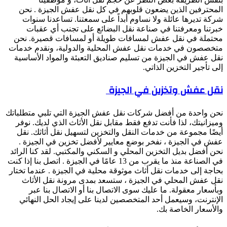
المحترفين الذين يضعون قلوبهم في كل نقل عفش الجيزة . نحن
شركة تديرها عائلة ولا نساوم أبداً على سمعتنا. تساعدنا سنوات
خبرتنا ومعرفتنا في صناعة نقل البضائع على تجنب أي عقبات
محتملة في نقل عفش لمسافات طويلة أو لمسافات قصيرة. نحن
متخصصون في خدمات نقل عفش المحلية والدولية، ونقدم خدمات
نقل عفش في الجيزة من تسليم صناديق التعبئة والمواد الأساسية
إلى تأجير التخزين الذاتي.
نقل عفش وتخزين في الجيزة
نحن واحدة من أفضل شركات نقل عفش الجيزة التي تلبي متطلباتك
وميزانيتك، لذا فأنت تدفع فقط مقابل نقل الأثاث الذي لديك. نوفر
أيضًا مجموعة من خدمات النقل والتخزين لتسهيل نقل أثاثك. نقل
عفش في الجيزة ، نفخر بوضع معايير لأفضل تخزين في الجيزة .
نحن أفضل بديل التخزين المحلي و السكني والمكتبي. لقد كنا الرائد
في الصناعة منذ ما يقرب من 13 عامًا في الجيزة . اتصل بنا إذا كنت
بحاجة إلى خدمات نقل أثاث موثوقة محلية في الجيزة . عندما تختار
نقل عفش المحلي في الجيزة ، ستسعد بمدى مرونة نقل الأثاث
وبأسعار معقولة. ما عليك سوى الاتصال بنا أو الاتصال بنا عبر
الإنترنت، وسيعمل أحد المتخصصين لدينا على إيجاد الحل النهائي
والأسعار الخاصة بك.