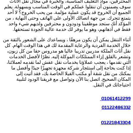
المحترفين، مواد التغليف المناسبة، والخبرة في مجال نقل الأثاث
سوف يضمنون أن تنقلوا عملكم في الوقت المناسب وبسهولة. يعلم
الجميع أن الخروج قد يكون عملية مؤلمة. من يحب الخروج؟ لا أحد
يتمتع تتحرك. من جهة اتصالك الأولى على الهاتف وحتى النهاية ، من
المؤكد أنك ستجد موظفينا ودودون و محترفين ولديهم شيء واحد
فقط في أذهانهم، وهو ما يوفر لك خدمة عالية الجودة تستحقها.
أثناء التنقل يمكن أن يكون مرهقًا ، ويساعدك على الشعور بالثقة من
خلال الخدمة الفردية والرعاية المقدمة لك في هذا الوقت الهام. كل
نقل أثاث الملكة مدربين تدريبا عاليا هو مدروس حقا من كل زبون،
وتشعر بالقلق إزاء الممتلكات الموكلة إليه. نظرًا لأفضل الخدمات
التي نقدمها ، يعجب عملاؤنا بخدمات نقل عفش لما نقدمه لعملائنا،
إذا كنت بحاجة إلى استئجار شركة مجهزة تجهيزًا جيدًا وأفضل ما
يمكنك من نقل شقة أو مكتب الفيلا الخاصة بك، فقد أتيت إلى
المكان الصحيح. اتصل بنا الآن وتواصل مع فريقنا الودود لتلبية
احتياجاتك في النقل.
01061412299
01122486332
01221843304