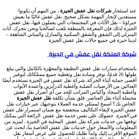
عند استئجار
شركات نقل عفش الجيزة
، من المهم أن يكونوا
مستعدين لإنجاز المهمة بشكل صحيح. نقل عفش غالبًا ما يعيش
خبراؤنا – نقل الأثاث في المجتمعات التي يعملون فيها، نقل عفش
الجيزة لذلك فإن المعرفة بالمنطقة تلعب لصالحنا ونحن نتحرك. اثاث
المنزلي إلى الشقق والشقق السكنية والمنازل والمباني الشاهقة –
لدينا خبرة في جميع حالات نقل عفش الجيزة
شركة الملكة نقل عفش في الجيزة
باستخدام سيارات نقل عفش النظيفة والمجهّزة بالكامل والتي يبلغ
طولها 26 قدمًا، نوفر وسادة نقل وتغطية جميع ممتلكاتك لتوفير
أقصى حماية أثناء الحركة. شركة نقل عفش في الجيزة نستخدم أيضًا
العدائين من الأرضيات الصلبة وأغطية الدرابزين وأعمدة الأبواب
وأغطية السجاد وأكياس المراتب للحد من أي أضرار نقل عفش
محتملة أثناء نقل العناصر. قلق بشأن تكلفة
نقل عفش الجيزة
الخاص بك؟ اسمح لممثلي خدمة العملاء بتوجيهك عبر خيارات نقل
عفش الجيزة لإبقاء التكاليف منخفضة مع ضمان استمرار
نقل عفش
في الجيزة
حصولك على نفس خدمة نقل عفش الرائعة التي يمكنك
توقعها من خدمات شركة نقل عفش المحلية في الجيزة . لمزيد من
المعلومات والأسعار حول خدمات نقل عفش الخاصة بنا، ابحث عن
الموقع الأقرب إليك وابدأ طلبك للحصول على عرض أسعار نقل