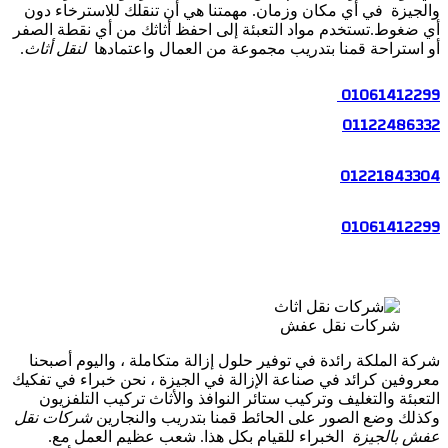
والجيزة في أي مكان وزمان. مهمتنا هي أن تنقلك للاسترخاء دون
أي ضغوط.تستخدم مواد التعبئة إلى احفظ أثاثك من أي نقطة الصفر
أو استراحة قمنا بتدريب مجموعة من العمال واعتمادها
لنقل أثاث
.
01061412299
01122486332
01221843304
01061412299
شركات نقل عفش
شركة الملكة رائدة في توفير حلول إزالة متكاملة ، واليوم أصبحنا
معروفين كرائد في صناعة الإزالة في الجيزة ، نحن خبراء في تفكيك
التعبئة والتغليف وتركيب ستائر النوافذ والأثاث تركيب التلفزيون
وكذلك وضع الصور على الحائط قمنا بتدريب والنجارين
شركات نقل
عفش بالجيزة
الخبراء للقيام بكل هذا. شعب عظيم العمل مع.