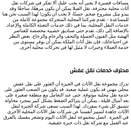
مسافات قصيرة لا يعني أنه يجب عليك ألا تفكر في شركات نقل
أثاث محلية محترفة. نقل الفيلا يمكن أن يكون مرهقًا، ساحقًا وقد
يبدو مثل مشروع ضخم. حسنًا، لا يجب أن يكون! لهذا السبب نحن هنا
للمساعدة – تقدم شركتنا المحلية المتحركة مجموعة كاملة من
خدمات النقل المحلية، بما في ذلك خدمات التعبئة الكاملة والإعداد.
بالإضافة إلى ذلك، نقدم حتى صناديق خشبية مخصصة للعناصر
الهشة مثل الفنون الجميلة والتحف والرخام والزجاج. بغض النظر
عن احتياجاتك، فإن نقل أثاث الملكة يمكن أن يوفر مستوى من
خدمة العملاء وخبرات لا مثيل لها في تحركات محلية أخرى.
محترف خدمات نقل عفش
تدرك مجموعة نقل الأثاث في الجيزة أن العثور على نقل عفش
محلي مهني قد يكون عملية صعبة. قد يكون من الصعب العثور على
خدمة نقل محلية موثوقة. حتى عند التعامل مع منطقة صغيرة على
بعد أميال قليلة ، يمكن أن يتراكم الضغط بشكل كبير بمجرد محاولة
تنسيق كل شيء بمفردك. لهذا السبب تسعى شركة الجيزة لنقل
الأثاث جاهدة لتمييز أنفسنا عن شركات نقل الأثاث المحلية الأخرى
في الجيزة . اتصل بمجموعة لنقل الأثاث اليوم وتشعر بنفسك بالفرق
عند العمل مع شركة نقل ذات خبرة حقيقية.