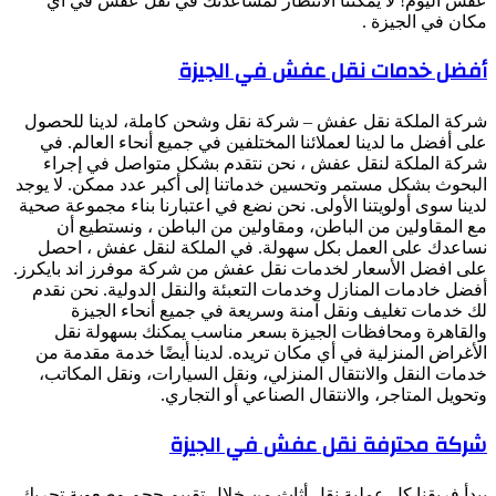
عفش اليوم! لا يمكننا الانتظار لمساعدتك في نقل عفش في أي
مكان في الجيزة .
أفضل خدمات نقل عفش في الجيزة
شركة الملكة نقل عفش – شركة نقل وشحن كاملة، لدينا للحصول
على أفضل ما لدينا لعملائنا المختلفين في جميع أنحاء العالم. في
شركة الملكة لنقل عفش ، نحن نتقدم بشكل متواصل في إجراء
البحوث بشكل مستمر وتحسين خدماتنا إلى أكبر عدد ممكن. لا يوجد
لدينا سوى أولويتنا الأولى. نحن نضع في اعتبارنا بناء مجموعة صحية
مع المقاولين من الباطن، ومقاولين من الباطن ، ونستطيع أن
نساعدك على العمل بكل سهولة. في الملكة لنقل عفش ، احصل
على افضل الأسعار لخدمات نقل عفش من شركة موفرز اند بايكرز.
أفضل خادمات المنازل وخدمات التعبئة والنقل الدولية. نحن نقدم
لك خدمات تغليف ونقل آمنة وسريعة في جميع أنحاء الجيزة
والقاهرة ومحافظات الجيزة بسعر مناسب يمكنك بسهولة نقل
الأغراض المنزلية في أي مكان تريده. لدينا أيضًا خدمة مقدمة من
خدمات النقل والانتقال المنزلي، ونقل السيارات، ونقل المكاتب،
وتحويل المتاجر، والانتقال الصناعي أو التجاري.
شركة محترفة نقل عفش في الجيزة
يبدأ فريقنا كل عملية نقل أثاث من خلال تقييم حجم وصعوبة تحريك.