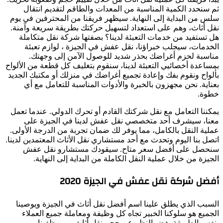
ثم سنحدد الكمية المناسبة من المعدات والطاقم لتقديم انتقال
سلس من البداية إلى النهاية. سيظهر فريقنا من المحترفين في يوم
نقل أثاث، وهم على استعداد لتسهيل حركتك بطريقة سريعة وآمنة.
هل تستفيد من خدمات التعبئة لدينا؟ بصفتها شركة نقل متكاملة
الخدمات، سيجلب خبراؤنا، نقل عفش في الجيزة ، لوازم تعبئة
مناسبة لحزم أغراضك بحذر شديد للوصول الآمن إلى وجهتك.
بمساعدة أخصائيي التعبئة لدينا، سنقوم بتغليف كل قطعة من الألواح
بألواح ونقوم بفك وإعادة تجميع أغراضك في منزلك أو مكتبك الجديد
بعناية. نحن مجهزون بالخبرة والأدوات المناسبة للتعامل مع أي
خطوة.
يمكننا التعامل مع نقل شركتك القادم أو تحرك الدولي. عندما تعمل
معنا، سيشرف أحد متخصصي نقل عفش لدينا في الجيزة على
عملية النقل بالكامل، مما يوفر لك ضمان تجربة من الدرجة الأولى.
اتصل بنا اليوم وتحدث مع أحد مستشاري نقل الأثاث المعتمدين لدينا.
سنحصل على أفضل سعر متاح. سيقودك مستشارو نقل عفش
الجيزة من خلال عملية النقل الكاملة من البداية إلى النهاية.
أفضل شركة نقل عفش في الجيزة 2020
السبب الذي يطلق علينا اسم أفضل نقل أثاث في الجيزة ويوصينا
الجميع هو سلوكنا الخبير تجاه كل وظيفة ومعاملة جميع العملاء
بنفس الطريقة بغض النظر عن حجم نقل أثاث، و موظفينا