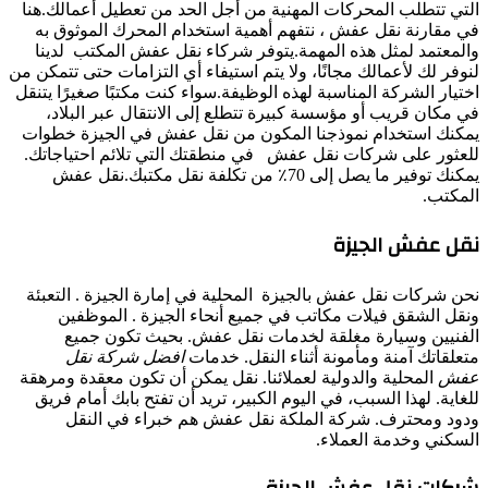
التي تتطلب المحركات المهنية من أجل الحد من تعطيل أعمالك.هنا
في مقارنة نقل عفش ، نتفهم أهمية استخدام المحرك الموثوق به
والمعتمد لمثل هذه المهمة.يتوفر شركاء نقل عفش المكتب لدينا
لنوفر لك لأعمالك مجانًا، ولا يتم استيفاء أي التزامات حتى تتمكن من
اختيار الشركة المناسبة لهذه الوظيفة.سواء كنت مكتبًا صغيرًا يتنقل
في مكان قريب أو مؤسسة كبيرة تتطلع إلى الانتقال عبر البلاد،
يمكنك استخدام نموذجنا المكون من نقل عفش في الجيزة خطوات
للعثور على شركات نقل عفش في منطقتك التي تلائم احتياجاتك.
يمكنك توفير ما يصل إلى 70٪ من تكلفة نقل مكتبك.نقل عفش
المكتب.
نقل عفش الجيزة
نحن شركات نقل عفش بالجيزة المحلية في إمارة الجيزة . التعبئة
ونقل الشقق فيلات مكاتب في جميع أنحاء الجيزة . الموظفين
الفنيين وسيارة مغلقة لخدمات نقل عفش. بحيث تكون جميع
متعلقاتك آمنة ومأمونة أثناء النقل. خدمات
افضل شركة نقل
عفش
المحلية والدولية لعملائنا. نقل يمكن أن تكون معقدة ومرهقة
للغاية. لهذا السبب، في اليوم الكبير، تريد أن تفتح بابك أمام فريق
ودود ومحترف. شركة الملكة نقل عفش هم خبراء في النقل
السكني وخدمة العملاء.