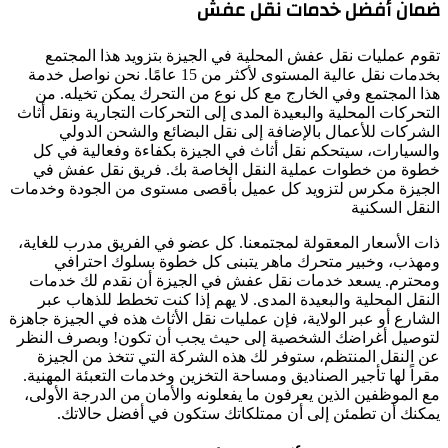
ضمان أفضل خدمات نقل عفش
تقوم عمليات نقل عفش المحلية في الجيزة بتزويد هذا المجتمع
بخدمات نقل عالية المستوى لأكثر من 15 عامًا. نحن نواصل خدمة
هذا المجتمع وفي الخارج مع كل نوع من التحرك يمكن تخيله. من
التحركات المحلية والبعيدة المدى إلى التحركات التجارية ونقل أثاث
الشركات للأعمال بالإضافة إلى نقل البضائع والشحن الدولي
والسيارات، سيتحكم نقل أثاث في الجيزة بكفاءة وفعالية في كل
خطوة من خطوات عملية النقل الخاصة بك. فريق نقل عفش في
الجيزة مكرس لتزويد كل عميل بأقصى مستوى من الجودة وخدمات
النقل السكنية
ذات الأسعار المعقولة لمجتمعنا. كل عضو في الفريق مدرب للغاية،
ومهذب، وخبير متحرك ماهر يتبنى كل خطوة بسلوك احترافي
ومحترم. يسعد خدمات نقل عفش في الجيزة أن نقدم لك خدمات
النقل المحلية والبعيدة المدى. لا يهم إذا كنت تخطط للذهاب عبر
الشارع أو عبر الولاية، فإن عمليات نقل الأثاث هذه في الجيزة جاهزة
لتوصيل أغراضك الشخصية إلى حيث يجب أن تكون! وبصرف النظر
عن النقل المنتظم، ستوفر لك هذه الشركة التي تتخذ من الجيزة
مقراً لها تأجير الصناديق ومساحة التخزين وخدمات التعبئة المهنية.
مع الموظفين الذين يعرفون ما يفعلونه والأمان من الدرجة الأولى،
يمكنك أن تطمئن إلى أن ممتلكاتك ستكون في أفضل حالاتك.