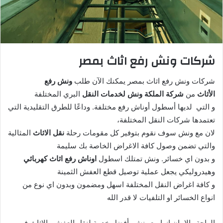
شركات ونش رفع اثاث بمصر
شركات ونش رفع اثاث بمصر يمكنك الآن طلب
ونش رفع
الأثاث
من
شركة الملكة ونش لخدمات النقل
البري المختلفة
و التي لديها أسطول أوناش رفع مختلفة. وداعًا للطرق التقليدية التي
تعتمدها شركات النقل المختلفة،
لان مع ونش سوف نقوم بتوفير كل مقومات رحلة
نقل الاثاث
المثالية
والتي تضمن وصول كافة الاغراض الخاصة بك سليمة
و بدون اي خسائر. ونش تمتلك اسطول
اوناش رفع اثاث كهربائي
وهيدروليكي يجعل عملية توصيل قطع العفش الثمينة
و كافة اغراض النقل المختلفة اسهل ومضمون وبدون اي نوع من
انواع الخسائر او التلفيات لا قدر الله
الراحة والامان انها مع ونش، أفضل خدمة لنقل العفش والاثاث في