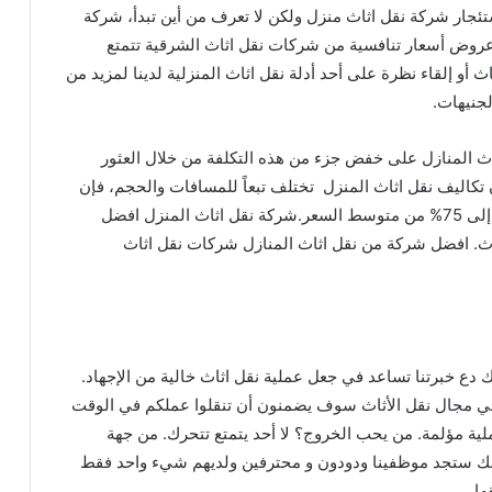
جار شركة نقل اثاث منزل ولكن لا تعرف من أين تبدأ، شركة
 عروض أسعار تنافسية من شركات نقل اثاث الشرقية تتمتع
 أو إلقاء نظرة على أحد أدلة نقل اثاث المنزلية لدينا لمزيد من
لجنيهات.
ث المنازل على خفض جزء من هذه التكلفة من خلال العثور
كاليف نقل اثاث المنزل تختلف تبعاً للمسافات والحجم، فإن
مستخدمي مقارنة نقل اثاث الئ منزل يوفرون ما يصل إلى 75% من متوسط ​​السعر.شركة نقل اثاث المنزل افضل
اث. افضل شركة من نقل اثاث المنازل شركات نقل اثاث
 نقل اثاث منذ أكثر من 13 عامًا، لذلك دع خبرتنا تساعد في جعل عملية نقل اثاث خالية من الإجهاد.
 في مجال نقل الأثاث سوف يضمنون أن تنقلوا عملكم في الوقت
لية مؤلمة. من يحب الخروج؟ لا أحد يتمتع تتحرك. من جهة
 أنك ستجد موظفينا ودودون و محترفين ولديهم شيء واحد فقط
ها.