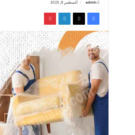
admin
أغسطس 9, 2025
فيسبوك
‫X
لينكدإن
بينتيريست