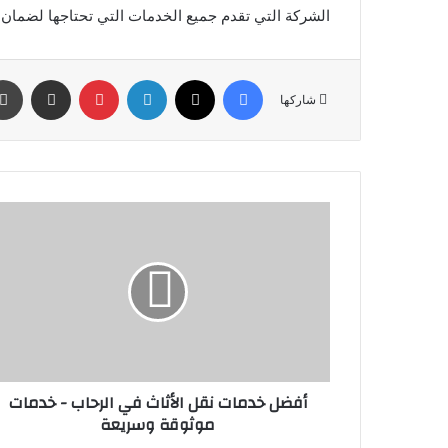
الشركة التي تقدم جميع الخدمات التي تحتاجها لضمان س
فيسبوك
‫X
لينكدإن
بينتيريست
مشاركة عبر البريد
شاركها
أ
ف
ض
ل
خ
د
م
ا
ت
أفضل خدمات نقل الأثاث في الرحاب - خدمات
ن
موثوقة وسريعة
ق
ل